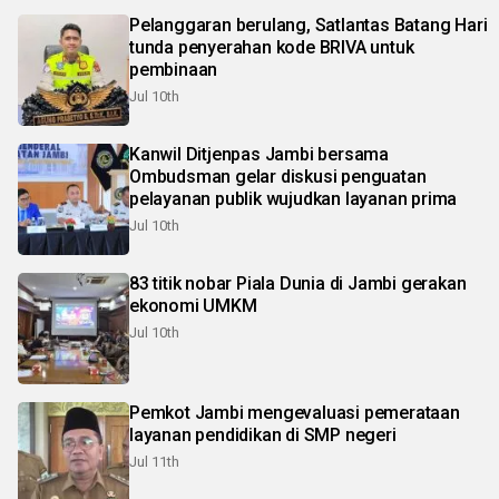
Pelanggaran berulang, Satlantas Batang Hari
tunda penyerahan kode BRIVA untuk
pembinaan
Jul 10th
Kanwil Ditjenpas Jambi bersama
Ombudsman gelar diskusi penguatan
pelayanan publik wujudkan layanan prima
Jul 10th
83 titik nobar Piala Dunia di Jambi gerakan
ekonomi UMKM
Jul 10th
Pemkot Jambi mengevaluasi pemerataan
layanan pendidikan di SMP negeri
Jul 11th