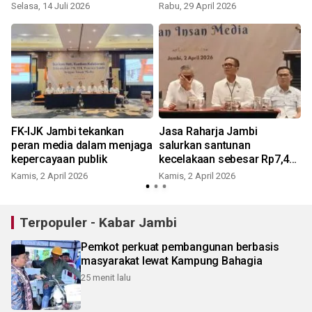
Selasa, 14 Juli 2026
Rabu, 29 April 2026
S
FK-IJK Jambi tekankan
Jasa Raharja Jambi
i
peran media dalam menjaga
salurkan santunan
kepercayaan publik
kecelakaan sebesar Rp7,4
miliar
Kamis, 2 April 2026
Kamis, 2 April 2026
Terpopuler - Kabar Jambi
Pemkot perkuat pembangunan berbasis
masyarakat lewat Kampung Bahagia
25 menit lalu