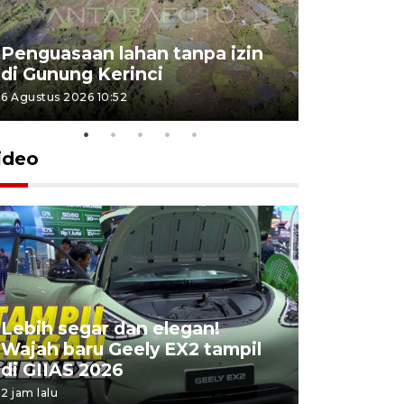
Penguasaan lahan tanpa izin
Sekolah
di Gunung Kerinci
perbaikan
6 Agustus 2026 10:52
5 Agustus 202
ideo
Lebih segar dan elegan!
Yayasan 
Wajah baru Geely EX2 tampil
keterliba
di GIIAS 2026
penyimpa
2 jam lalu
9 jam lalu