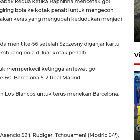
babak kedua ketika Raphinha mencetak gol
iring bola ke kotak penalti untuk mengecoh
Penyusutan debit air Sungai
akan keras yang mengubah kedudukan menjadi
Batang Tembesi di Jambi
3 Agustus 2026 10:57
da menit ke-56 setelah Szczesny diganjar kartu
buang bola di luar kotak penalti.
V
tuk memperkecil ketinggalan lewat gol
-60. Barcelona 5-2 Real Madrid
 Los Blancos untuk terus menekan Barcelona.
Penguatan pendidikan melalui
pembaruan buku ajar nasional
(Asencio 52'), Rudiger, Tchouameni (Modric 64'),
14 jam lalu