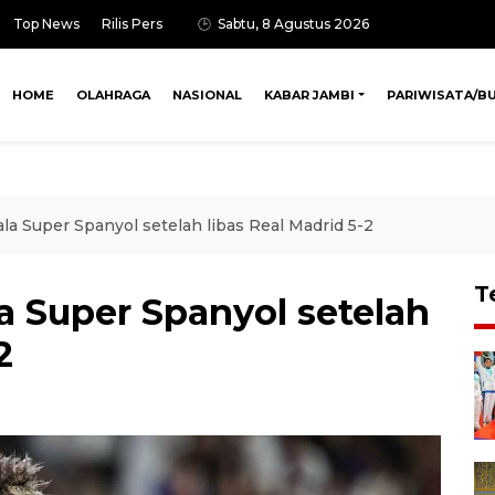
Top News
Rilis Pers
Sabtu, 8 Agustus 2026
HOME
OLAHRAGA
NASIONAL
KABAR JAMBI
PARIWISATA/B
ala Super Spanyol setelah libas Real Madrid 5-2
T
la Super Spanyol setelah
2