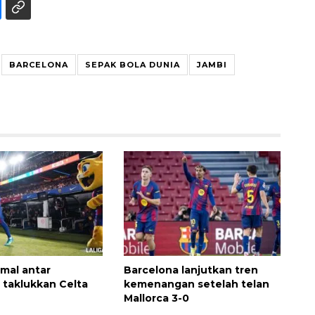
BARCELONA
SEPAK BOLA DUNIA
JAMBI
Awas penipuan berbasis AI
2026-08-07 13:45:00
mal antar
Barcelona lanjutkan tren
 taklukkan Celta
kemenangan setelah telan
Mallorca 3-0