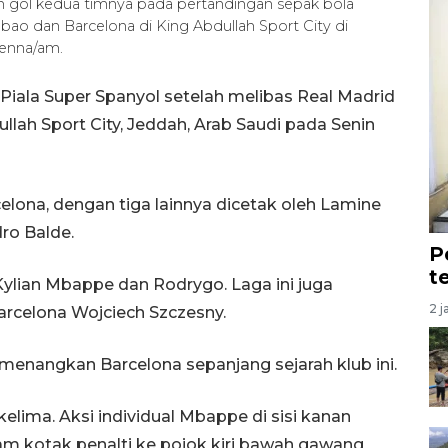
 gol kedua timnya pada pertandingan sepak bola
ilbao dan Barcelona di King Abdullah Sport City di
Senna/am.
Piala Super Spanyol setelah melibas Real Madrid
ullah Sport City, Jeddah, Arab Saudi pada Senin
ona, dengan tiga lainnya dicetak oleh Lamine
ro Balde.
P
t
ylian Mbappe dan Rodrygo. Laga ini juga
2 j
rcelona Wojciech Szczesny.
 dimenangkan Barcelona sepanjang sejarah klub ini.
lima. Aksi individual Mbappe di sisi kanan
am kotak penalti ke pojok kiri bawah gawang