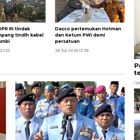
PR RI tindak
Dasco pertemukan Hotman
mpang tindih kabel
dan Ketum PWI demi
Jambi
persatuan
 22:55
28 Juli 2026 13:38
P
t
1 j