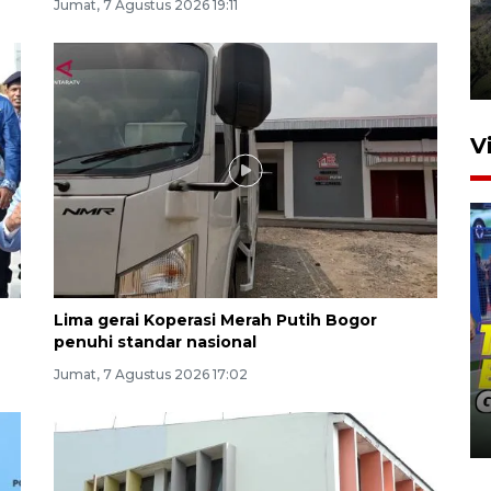
Jumat, 7 Agustus 2026 19:11
Penyusutan debit air Sungai
Batang Tembesi di Jambi
3 Agustus 2026 10:57
V
Lima gerai Koperasi Merah Putih Bogor
penuhi standar nasional
Penguatan pendidikan melalui
Jumat, 7 Agustus 2026 17:02
pembaruan buku ajar nasional
13 jam lalu