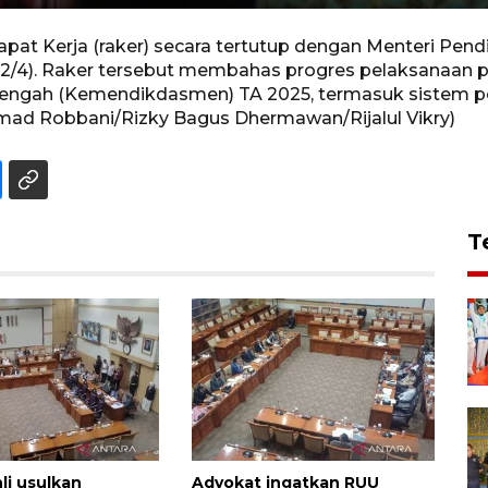
at Kerja (raker) secara tertutup dengan Menteri Pend
(22/4). Raker tersebut membahas progres pelaksanaan
ngah (Kemendikdasmen) TA 2025, termasuk sistem pen
mad Robbani/Rizky Bagus Dhermawan/Rijalul Vikry)
T
li usulkan
Advokat ingatkan RUU