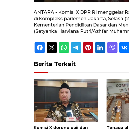
Unmute
Play
ANTARA - Komisi X DPR RI menggelar Rap
di kompleks parlemen, Jakarta, Selasa 
Kementerian Pendidikan Dasar dan Mene
(Setyanka Harviana Putri/Azhfar Muham
Berita Terkait
Komisi X dorong gaji dan
Tenaga ah