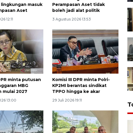
 lingkungan masuk
Perampasan Aset tidak
mpasan Aset
boleh jadi alat politik
26 12:11
3 Agustus 2026 13:53
DPR minta putusan
Komisi III DPR minta Polri-
anggaran MBG
KP2MI berantas sindikat
n mulai 2027
TPPO hingga ke akar
026 13:00
29 Juli 2026 19:11
T