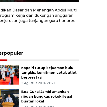
Rewind
Forward
Settings
PIP
Enter
10s
10s
fullscreen
idikan Dasar dan Menengah Abdul Mu’ti,
 program kerja dan dukungan anggaran
jurusan juga tunjangan guru honorer.
erpopuler
Kapolri tutup kejuaraan bulu
tangkis, komitmen cetak atlet
berprestasi
2 Agustus 2026 21:38
Bea Cukai Jambi amankan
ribuan bungkus rokok ilegal
buatan lokal
4 Agustus 2026 01:00