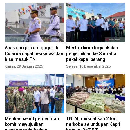
Anak dari prajurit gugur di
Mentan kirim logistik dan
Cisarua dapat beasiswa dan
penjernih air ke Sumatra
bisa masuk TNI
pakai kapal perang
Kamis, 29 Januari 2026
Selasa, 16 Desember 2025
S
Menhan sebut pemerintah
TNI AL musnahkan 2 ton
komit mewujudkan
narkoba selundupan Kepri