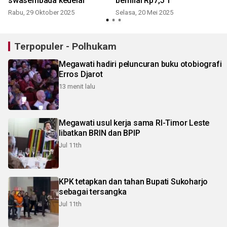
swasembada kedelai
bernilai Rp7,5 T
Rabu, 29 Oktober 2025
Selasa, 20 Mei 2025
S
Terpopuler - Polhukam
Megawati hadiri peluncuran buku otobiografi
Erros Djarot
13 menit lalu
Megawati usul kerja sama RI-Timor Leste
libatkan BRIN dan BPIP
Jul 11th
KPK tetapkan dan tahan Bupati Sukoharjo
sebagai tersangka
Jul 11th