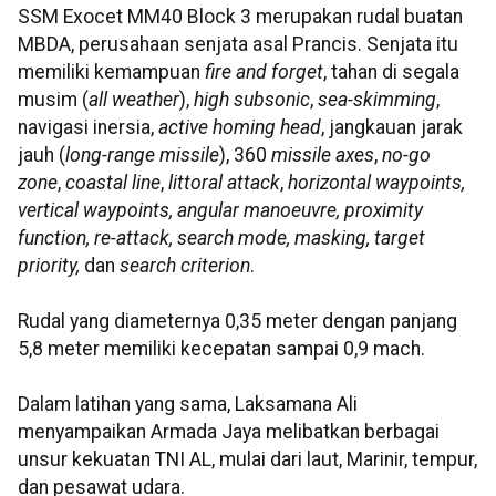
SSM Exocet MM40 Block 3 merupakan rudal buatan
MBDA, perusahaan senjata asal Prancis. Senjata itu
memiliki kemampuan
fire and forget
, tahan di segala
musim (
all weather
),
high subsonic
,
sea-skimming
,
navigasi inersia,
active homing head
, jangkauan jarak
jauh (
long-range missile
), 360
missile axes
,
no-go
zone
,
coastal line
,
littoral attack
,
horizontal waypoints,
vertical waypoints, angular manoeuvre, proximity
function, re-attack, search mode, masking, target
priority,
dan
search criterion
.
Rudal yang diameternya 0,35 meter dengan panjang
5,8 meter memiliki kecepatan sampai 0,9 mach.
Dalam latihan yang sama, Laksamana Ali
menyampaikan Armada Jaya melibatkan berbagai
unsur kekuatan TNI AL, mulai dari laut, Marinir, tempur,
dan pesawat udara.