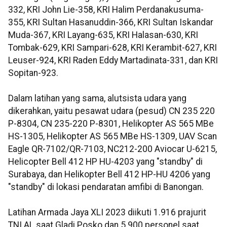
332, KRI John Lie-358, KRI Halim Perdanakusuma-
355, KRI Sultan Hasanuddin-366, KRI Sultan Iskandar
Muda-367, KRI Layang-635, KRI Halasan-630, KRI
Tombak-629, KRI Sampari-628, KRI Kerambit-627, KRI
Leuser-924, KRI Raden Eddy Martadinata-331, dan KRI
Sopitan-923.
Dalam latihan yang sama, alutsista udara yang
dikerahkan, yaitu pesawat udara (pesud) CN 235 220
P-8304, CN 235-220 P-8301, Helikopter AS 565 MBe
HS-1305, Helikopter AS 565 MBe HS-1309, UAV Scan
Eagle QR-7102/QR-7103, NC212-200 Aviocar U-6215,
Helicopter Bell 412 HP HU-4203 yang "standby" di
Surabaya, dan Helikopter Bell 412 HP-HU 4206 yang
"standby" di lokasi pendaratan amfibi di Banongan.
Latihan Armada Jaya XLI 2023 diikuti 1.916 prajurit
TNI AL saat Gladi Posko dan 5.900 personel saat