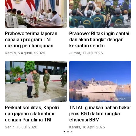
Prabowo terima laporan
Prabowo: RI tak ingin santai
capaian program TNI
dan akan bangkit dengan
dukung pembangunan
kekuatan sendiri
Kamis, 6 Agustus 2026
Jumat, 17 Juli 2026
S
Perkuat soliditas, Kapolri
TNI AL gunakan bahan bakar
dan jajaran silaturahmi
jenis B50 dalam rangka
dengan Panglima TNI
efisiensi BBM
Senin, 13 Juli 2026
Kamis, 16 April 2026
S