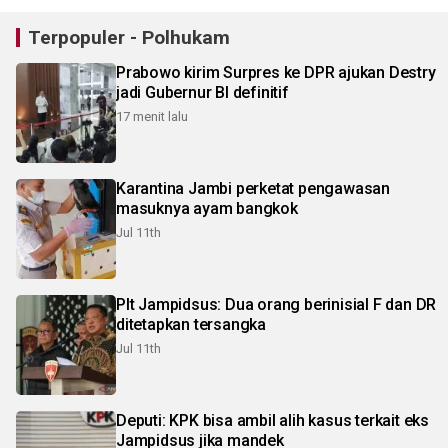
Terpopuler - Polhukam
Prabowo kirim Surpres ke DPR ajukan Destry
jadi Gubernur BI definitif
17 menit lalu
Karantina Jambi perketat pengawasan
masuknya ayam bangkok
Jul 11th
Plt Jampidsus: Dua orang berinisial F dan DR
ditetapkan tersangka
Jul 11th
Deputi: KPK bisa ambil alih kasus terkait eks
Jampidsus jika mandek