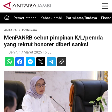
Pemerintahan
Kabar Jambi
Pariwisata/Budaya
Ekono
ANTARA
Polhukam
MenPANRB sebut pimpinan K/L/pemda
yang rekrut honorer diberi sanksi
Senin, 17 Maret 2025 16:36