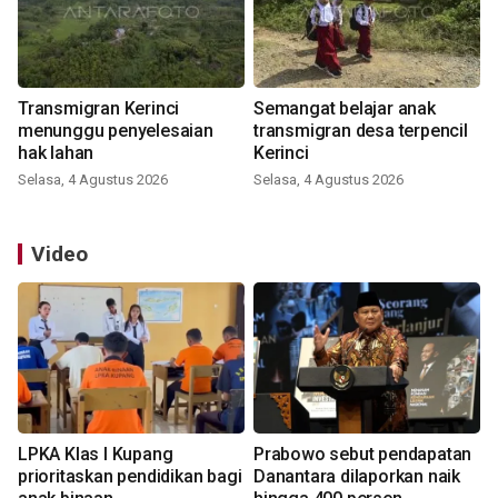
Transmigran Kerinci
Semangat belajar anak
menunggu penyelesaian
transmigran desa terpencil
hak lahan
Kerinci
Selasa, 4 Agustus 2026
Selasa, 4 Agustus 2026
Video
LPKA Klas I Kupang
Prabowo sebut pendapatan
prioritaskan pendidikan bagi
Danantara dilaporkan naik