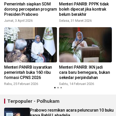
Pemerintah siapkan SDM
Menteri PANRB: PPPK tidak
dorong percepatan program
boleh dipecat jika kontrak
Presiden Prabowo
belum berakhir
Jumat, 3 April 2026
Selasa, 31 Maret 2026
S
Menteri PANRB isyaratkan
Menteri PANRB: IKN jadi
pemerintah buka 160 ribu
cara baru bernegara, bukan
formasi CPNS 2026
sekedar perpindahan
Rabu, 25 Februari 2026
Sabtu, 14 Februari 2026
Terpopuler - Polhukam
Prabowo resmikan acara peluncuran 10 buku
karya Bahlil Lahadalia