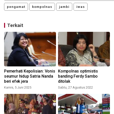
pengamat
kompolnas
jambi
iwas
Terkait
Pemerhati Kepolisian: Vonis
Kompolnas optimistis
seumur hidup Satria Nanda
banding Ferdy Sambo
beri efek jera
ditolak
Kamis, 5 Juni 2025
Sabtu, 27 Agustus 2022
R