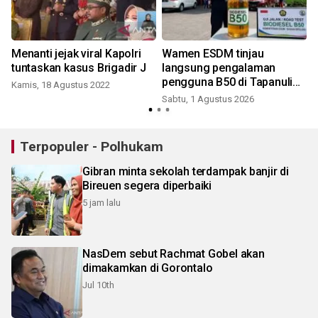
Menanti jejak viral Kapolri
Wamen ESDM tinjau
tuntaskan kasus Brigadir J
langsung pengalaman
pengguna B50 di Tapanuli
Kamis, 18 Agustus 2022
Selatan
Sabtu, 1 Agustus 2026
S
Terpopuler - Polhukam
Gibran minta sekolah terdampak banjir di
Bireuen segera diperbaiki
5 jam lalu
NasDem sebut Rachmat Gobel akan
dimakamkan di Gorontalo
Jul 10th