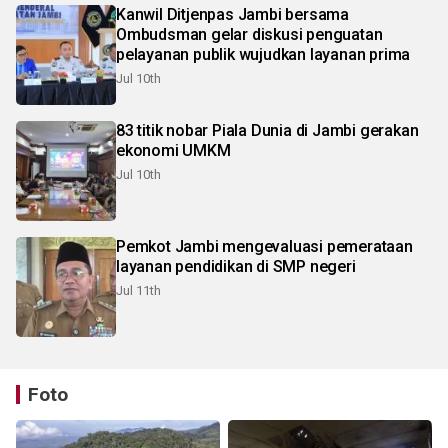
Kanwil Ditjenpas Jambi bersama
Ombudsman gelar diskusi penguatan
pelayanan publik wujudkan layanan prima
Jul 10th
83 titik nobar Piala Dunia di Jambi gerakan
ekonomi UMKM
Jul 10th
Pemkot Jambi mengevaluasi pemerataan
layanan pendidikan di SMP negeri
Jul 11th
Foto