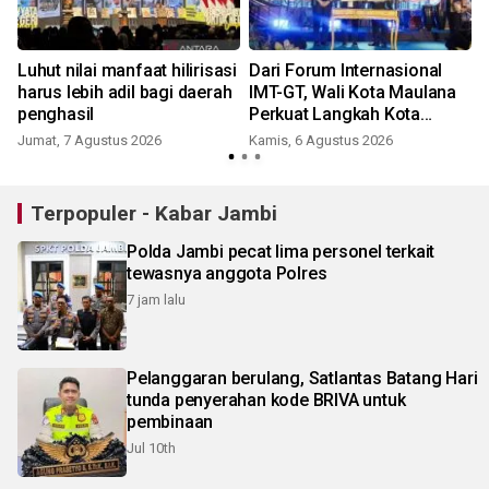
Luhut nilai manfaat hilirisasi
Dari Forum Internasional
harus lebih adil bagi daerah
IMT-GT, Wali Kota Maulana
penghasil
Perkuat Langkah Kota
Jambi Menuju Green City
Jumat, 7 Agustus 2026
Kamis, 6 Agustus 2026
Terpopuler - Kabar Jambi
Polda Jambi pecat lima personel terkait
tewasnya anggota Polres
7 jam lalu
Pelanggaran berulang, Satlantas Batang Hari
tunda penyerahan kode BRIVA untuk
pembinaan
Jul 10th