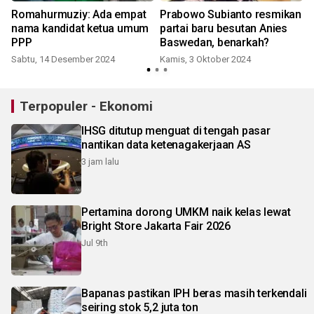
Romahurmuziy: Ada empat
Prabowo Subianto resmikan
nama kandidat ketua umum
partai baru besutan Anies
PPP
Baswedan, benarkah?
Sabtu, 14 Desember 2024
Kamis, 3 Oktober 2024
S
Terpopuler - Ekonomi
IHSG ditutup menguat di tengah pasar
nantikan data ketenagakerjaan AS
3 jam lalu
Pertamina dorong UMKM naik kelas lewat
Bright Store Jakarta Fair 2026
Jul 9th
Bapanas pastikan IPH beras masih terkendali
seiring stok 5,2 juta ton