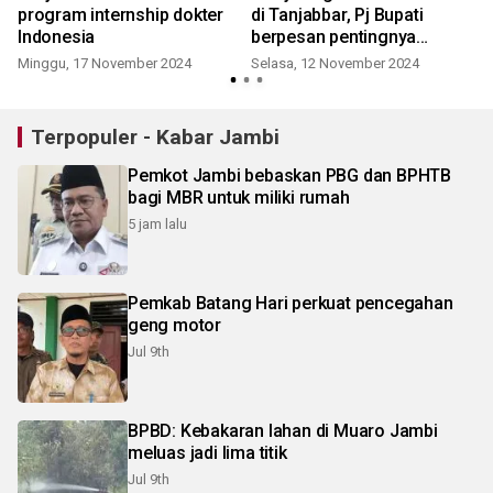
program internship dokter
di Tanjabbar, Pj Bupati
Indonesia
berpesan pentingnya
menjaga kondusivitas
Minggu, 17 November 2024
Selasa, 12 November 2024
Terpopuler - Kabar Jambi
Pemkot Jambi bebaskan PBG dan BPHTB
bagi MBR untuk miliki rumah
5 jam lalu
Pemkab Batang Hari perkuat pencegahan
geng motor
Jul 9th
BPBD: Kebakaran lahan di Muaro Jambi
meluas jadi lima titik
Jul 9th